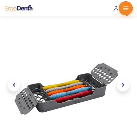
0 ·
0.00
€